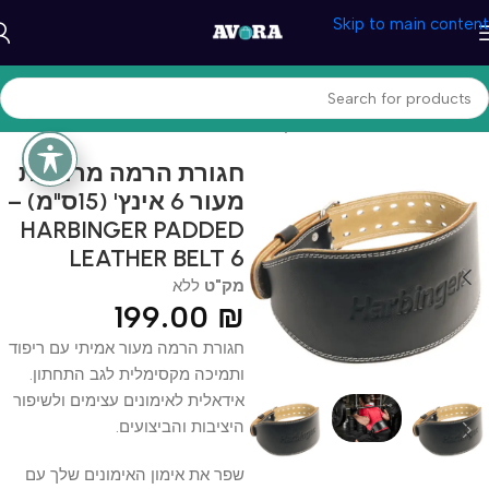
Skip to main content
עמוד הבית
/
ספורט וכושר
/
משקולות ואביזרים
חגורת הרמה מרופדת
מעור 6 אינץ' (15ס"מ) –
HARBINGER PADDED
LEATHER BELT 6
מק"ט
ללא
199.00
₪
חגורת הרמה מעור אמיתי עם ריפוד
ותמיכה מקסימלית לגב התחתון.
אידאלית לאימונים עצימים ולשיפור
היציבות והביצועים.
שפר את אימון האימונים שלך עם