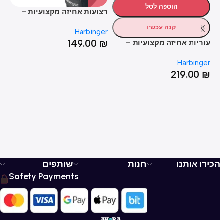
הוספה לסל
רצועות אחיזה מקצועיות –
BIG GRIP PRO LIFTING
קנה עכשיו
Harbinger
STRAPS
149.00
₪
עוריות אחיזה מקצועיות –
Harbinger Pro Lifting Grips
מ"
er
Harbinger
₪
219.00
₪
הכירו אותנו
חנות
שותפים
Safety Payments