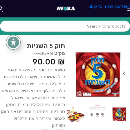
Skip to main content
עמוד הבית
/
משחקים וצעצעים
/
משחקי קופסא
חוק 5 השניות
מק"ט
HK-BG961
90.00
₪
משחק תחרותי, משעשע ודינאמי
לכל המשפחה, שיגרום לכם לחשוב
זריז ולענות מהר: יש לכם 5 שניות
בלבד לשלוף מהראש שלוש דוגמאות
אמיתיות לנושא אקראי, שיוגרל.
כדורים, שמתגלגלים במורד מתקן
ספירלה, מתזמנים וסופרים את הזמן
לאחור, ומגבירים את הבלבול –
והצחוק.