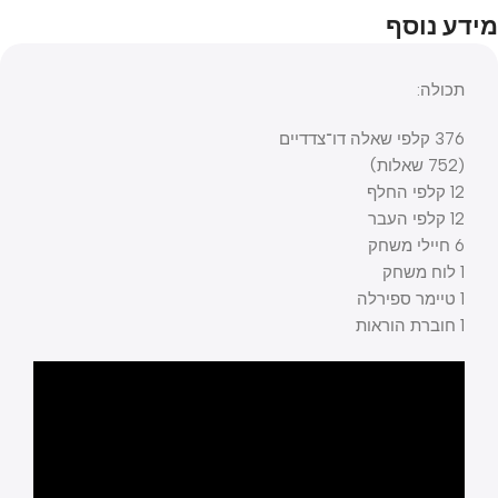
מידע נוסף
תכולה:
376 קלפי שאלה דו־צדדיים
(752 שאלות)
12 קלפי החלף
12 קלפי העבר
6 חיילי משחק
1 לוח משחק
1 טיימר ספירלה
1 חוברת הוראות