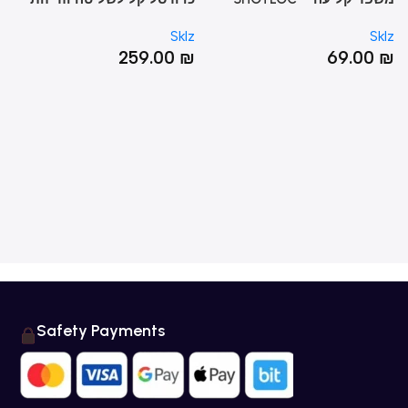
בכדורסל – LIGHTWEIGHT
OP
Sklz
Sklz
Sk
TEM
CONTROL BASKETBALL
0
₪
259.00
₪
69.00
Safety Payments