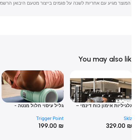
המוצר מגיע עם אחריות לשנה על פגמים בייצור מטעם היבואן הרשמי. שיר
You may also li
לגיליות אימון כוח דינמי –
גליל עיסוי חלול מנטה -
מו
YM
GRID® Foam Roller MINT
CORE WHEEL
er
Trigger Point
Skl
RO
₪
199.00
₪
329.00