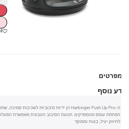
hlist
פרטים
רי בית
כלי עבודה וצבע
ע נוסף
 ומרפסת
כלי עבודה
י חשמל
ספריי צבע
ה-Harbinger Push Up Pro הן ידיות סיבוביות לשכיבות סמ
הפחתת עומס מהמפרקים. תנועת הסיבוב הטבעית מאפשרת הפעלה מלאה ש
ן ותחזוקה
לחיזוק יעיל, בטוח וממוקד.
 ואבזור הבית