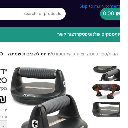
Skip to main content
0.00
ות
ספקים שלנו
גיפטקרד
צור קשר
 הבית
/
ספורט וכושר
/
ציוד כושר וספורט
/
ידיות לשכיבות שמיכה – PUSH UP PRO
PRO
מק"ט
14
0
₪
עם אחיזה
-