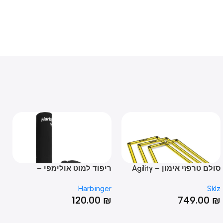
סולם טרפזי אימון – Agility
ריפוד למוט אולימפי –
רצועת
OLYMPIC BAR PAD
Trainer
Point
Harbinger
Strap
00
₪
120.00
₪
749.0