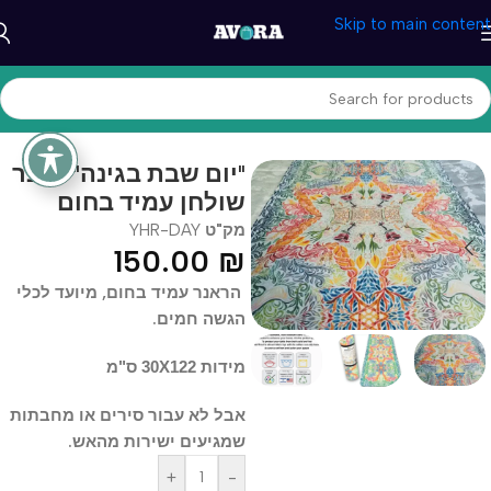
Skip to main content
עמוד הבית
/
יצירה ואומנות
/
אומנות שימושית
"יום שבת בגינה" ראנר
שולחן עמיד בחום
מק"ט
YHR-DAY
150.00
₪
הראנר עמיד בחום, מיועד לכלי
הגשה חמים.
מידות 30X122 ס"מ
אבל לא עבור סירים או מחבתות
שמגיעים ישירות מהאש.
+
-