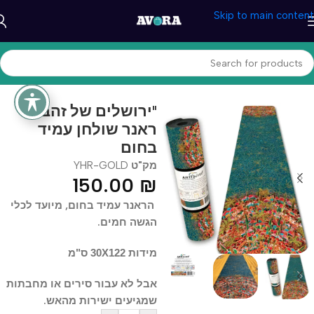
Skip to main content
עמוד הבית
/
יצירה ואומנות
/
אומנות שימושית
"ירושלים של זהב"
ראנר שולחן עמיד
בחום
מק"ט
YHR-GOLD
150.00
₪
הראנר עמיד בחום, מיועד לכלי
הגשה חמים.
מידות 30X122 ס"מ
אבל לא עבור סירים או מחבתות
שמגיעים ישירות מהאש.