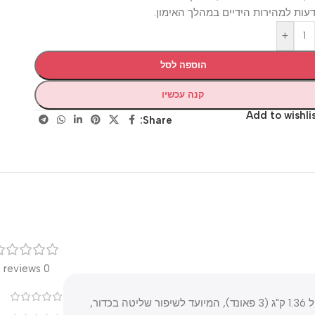
למהירות הידיים במהלך האימון.
+
הוספה לסל
קנה עכשיו
Add to wis
Share:
רק
0 reviews
0
ה־SKLZ Heavy Weight Control Basketball הוא כדור אימון במשקל 1.36 ק"ג (3 פאונד), המיועד לשיפור שליטה בכדור,