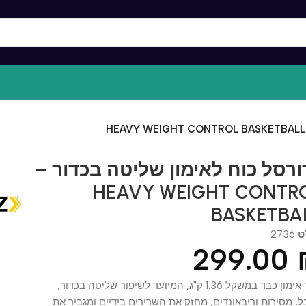
סל כוח לאימון שליטה בכדור –
HEAVY WEIGHT CON
BASKET
27
299.0
כדור אימון כבד במשקל 1.36 ק"ג, המיועד לשיפור שליטה בכדור,
סירות וריבאונדים, מחזק את השרירים בידיים ומגביר את