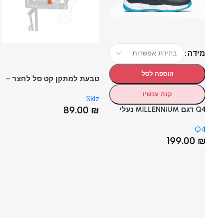
ידה
הוספה לסל
טבעת למתקן קט סל לחצר –
ON
PRO MINI HOOP SYSTEM
קנה עכשיו
lz
Sklz
RIM
₪
89.00
₪
Q4 דגם MILLENNIUM נעלי
דורסל שחור
Q
199.00