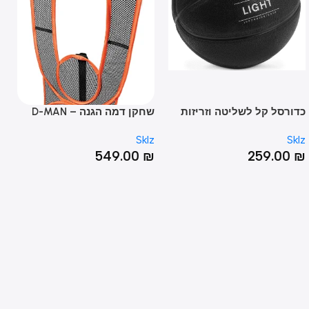
רסל קל לשליטה וזריזות
שחקן דמה הגנה – D-MAN
בכדורסל – LIGHTWEIGHT
מטר – TER GOAL
Sklz
Sklz
CONTROL BASKETB
00
₪
549.00
₪
259.0