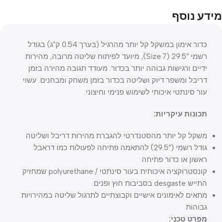
מידע נוסף
כדור אימון במשקל קל יותר מהרגיל (בערך 0.54 ק"ג) בגודל
רשמי 29.5″ (Size 7), מיועד לפיתוח שליטה מרובה, מהירות
ידיים ורגישות גבוהה יותר בכדור. מעודד תגובה מהירה בזמן
דריבל ומשפר דיוק ושליטה בכדור בזמן משחק ומבחנים. עשוי
עור סינתטי איכותי לשימוש פנימי וחיצוני.
תכונות עיקריות:
משקל קל יותר מהסטנדרטי להגברת מהירות דריבל ושליטה
גודל רשמי (29.5″) להתאמה פתיחה לפעולות כמו דראבל
ראשון או כדור פתיחה
קונסטרוקציה איכותית בעור סינתטי / polyurethane שמחזיק
התייש desgaste בסביבות חוץ ופנים
מתאים לאימונים אישיים וקבוצתיים לתרגול שליטה במהירויות
גבוהות
מפרט טכני: