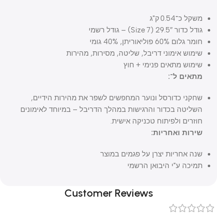
משקל כ־0.54 ק"ג
גודל כדור 29.5″ (Size 7) – גודל רשמי
חומר גלום 60% פוליאוריתן, 40% גומי
שימוש אימוני דריבל, שליטה, מסירות, מהירות
שימוש מתאים פנימי + חוץ
מתאים ל־:
שחקני כדורסל ונוער המחפשים לשפר את מהירות הידיים,
השליטה בכדור והרגישות במהלך הדריבל – במיוחד לאימונים
חוזרים ולפיתוח טכניקה אישית.
שירות ואחריות:
שנה אחריות יצרן על פגמים במוצר
תמיכה ע"י היבואן הרשמי
Customer Reviews