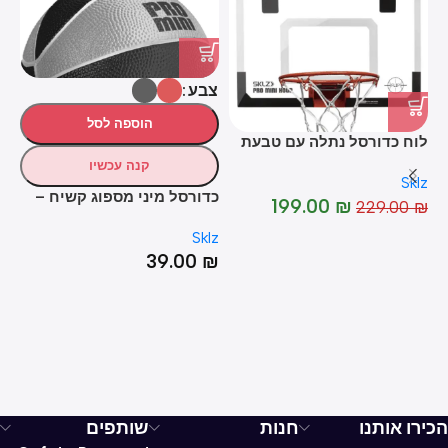
צבע
מ
הוספה לסל
לוח כדורסל נתלה עם טבעת
מתקפלת – Pro Mini Hoop
קנה עכשיו
-13%
Sklz
Flip Over
כדורסל מיני מספוג קשיח –
199.00
₪
229.00
₪
PRO MINI FOAM BALLS
כד
Sklz
4
39.00
₪
₪
הכירו אותנו
חנות
שותפים