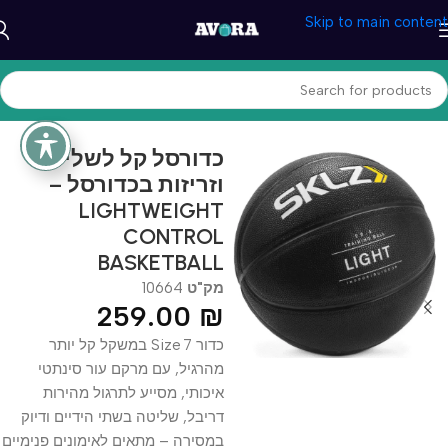
Skip to main content
עמוד הבית
/
ספורט וכושר
/
כדורסל
כדורסל קל לשליטה
וזריזות בכדורסל –
LIGHTWEIGHT
CONTROL
BASKETBALL
מק"ט
10664
259.00
₪
כדור Size 7 במשקל קל יותר
מהרגיל, עם מרקם עור סינתטי
איכותי, מסייע לתרגול מהירות
דריבל, שליטה בשתי הידיים ודיוק
במסירה – מתאים לאימונים פנימיים