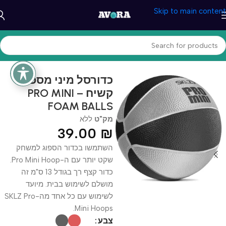
Skip to main content
עמוד הבית
/
ספורט וכושר
/
כדורסל
כדורסל מיני מספוג
קשיח – PRO MINI
FOAM BALLS
מק"ט
ללא
39.00
₪
השתמשו בכדור הספוג למשחק
שקט יותר עם ה-Pro Mini Hoop.
כדור קצף רך בגודל 13 ס"מ זה
מושלם לשימוש בבית. מיועד
לשימוש עם כל אחד מה-SKLZ Pro
Mini Hoops.
צבע