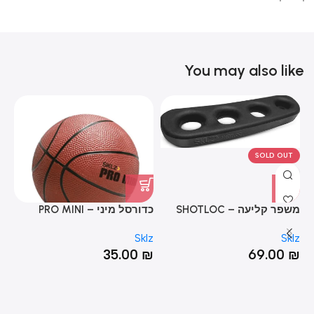
You may also like
SOLD OUT
משפר קליעה – SHOTLOC
כדורסל מיני – PRO MINI
כד
HOOP™ BALL
lz
Sklz
Sklz
LL
₪
35.00
₪
69.00
₪