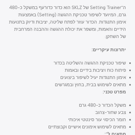
ה־Setting Trainer של SKLZ הוא כדור כדורעף במשקל כ-480
גרם, המיועד לשיפור טכניקת ההגשה (Setting) באמצעות
אימון התנגדות. הכדור עוזר לפתח שליטה, יציבות ודיוק בתנועות
הידיים והאמות, ומשפר את יכולת ההגשה וההבנה המרחבית
של השחקן.
יתרונות עיקריים:
שיפור טכניקת ההגשה והשליטה בכדור
פיתוח כוח ויציבות בידיים ובאמות
אימון התנגדות יעיל לשיפור ביצועים
מתאים לשימוש בבית, בחוץ ובמגרשים
מפרט טכני:
משקל הכדור כ-480 גרם
צבע שחור-צהוב
חומר הכיסוי עור סינטטי איכותי
מתאים לשימוש אימונים אישיים וקבוצתיים
מתאים ל־: