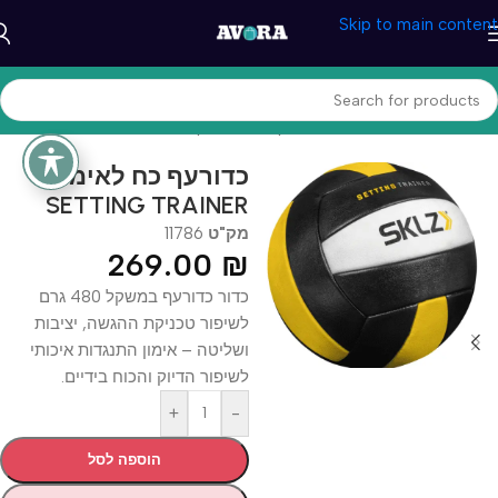
Skip to main content
עמוד הבית
/
ספורט וכושר
/
כדורעף, טניס וגולף
כדורעף כח לאימון –
SETTING TRAINER
מק"ט
11786
269.00
₪
כדור כדורעף במשקל 480 גרם
לשיפור טכניקת ההגשה, יציבות
ושליטה – אימון התנגדות איכותי
לשיפור הדיוק והכוח בידיים.
+
-
הוספה לסל