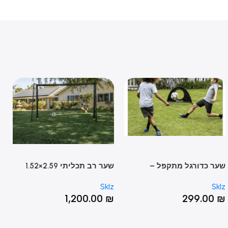
OUT
 כדורגל מתקפל –
שער רב תכליתי 2.59×1.52
מטר SOCCER TRAINER
HELF
Sklz
Sklz
GOAL
00
₪
1,200.00
₪
299.0