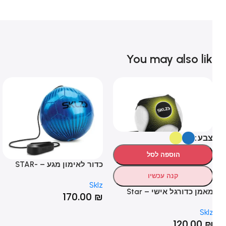
You may also li
בע
הוספה לסל
כדור לאימון מגע – STAR-
KICK TOUCH TRAINER
מטר – 
קנה עכשיו
HOT
lz
Sklz
מאמן כדורגל אישי – Star
₪
170.00
₪
Kic
Skl
120.00