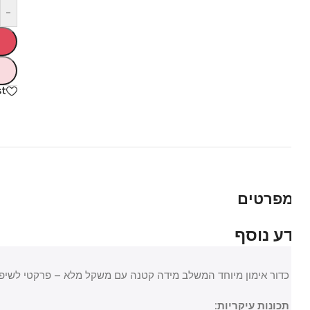
-
hlist
פרטים
רי בית
כלי עבודה וצבע
 ומרפסת
כלי עבודה
ע נוסף
י חשמל
ספריי צבע
כדור אימון מיוחד המשלב מידה קטנה עם משקל מלא – פרקטי לשיפור שלי
ן ותחזוקה
 ואבזור הבית
תכונות עיקריות: