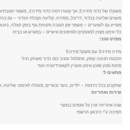
משקלו של כדור מידה 5, אך קוטרו דמה כדור מידה 3, משפר תגובתיות ותאוצה באימון
מעצים שליטה בכדור, דריבל, מסירה, קליעה וקבלת הכדור – גם בהעברות
מסייע גם לשוערים – משפר זמן תגובה ותנוחת גוף בזמן הצלה, בזכות המ
כלי אימון מצוין למאמנים ולאימונים אישיים – במגרש או בבית
מפרט טכני:
מידה מידה 3 עם משקל מידה 5
תכונות תנועה קופץ, מתגלגל ומגיב כמו כדור משחק רגיל
פחות נפוץ סגנון אימון מעניין לקואורדינציה ועוד
מתאים ל:
שחקנים בכל הרמות – ילדים, נוער ובוגרים; מעולה לאימוני שליטה, טכניק
שירות ואחריות:
שנה אחריות יצרן על פגמים במוצר
תמיכה ע"י היבואן הרשמי