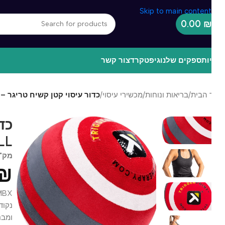
Skip to main content
0.00
ות
ספקים שלנו
גיפטקרד
צור קשר
 הבית
/
בריאות ונוחות
/
מכשירי עיסוי
/
כדור עיסוי קטן קשיח טריגר – MBX MASSAGE BALL
BALL
מק"ט
68
0
₪
נקודות כ
ומבנהו 