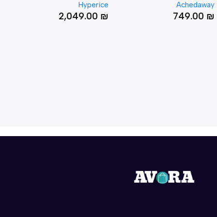
erice
Hyperice
Acheda
Attachment – Pair
00
₪
2,049.00
₪
749.0