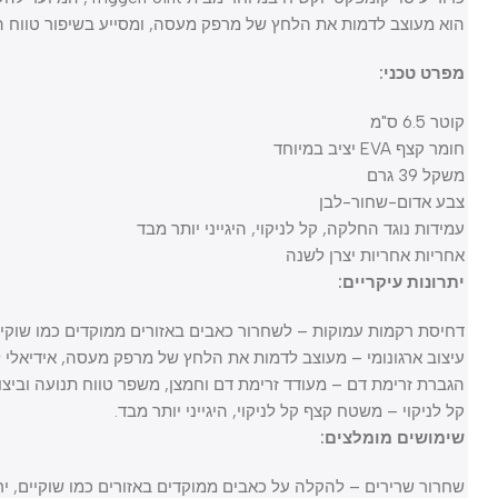
הוא מעוצב לדמות את הלחץ של מרפק מעסה, ומסייע בשיפור טווח התנוע
מפרט טכני:
קוטר 6.5 ס"מ
חומר קצף EVA יציב במיוחד
משקל 39 גרם
צבע אדום-שחור-לבן
עמידות נוגד החלקה, קל לניקוי, היגייני יותר מבד
אחריות אחריות יצרן לשנה
יתרונות עיקריים:
דחיסת רקמות עמוקות – לשחרור כאבים באזורים ממוקדים כמו שוקיים, פי
עיצוב ארגונומי – מעוצב לדמות את הלחץ של מרפק מעסה, אידיאלי לשימו
הגברת זרימת דם – מעודד זרימת דם וחמצן, משפר טווח תנועה וביצועים.
קל לניקוי – משטח קצף קל לניקוי, היגייני יותר מבד.
שימושים מומלצים:
שחרור שרירים – להקלה על כאבים ממוקדים באזורים כמו שוקיים, ירך פני