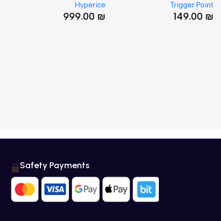
way
Hyperice
Trigger Poi
0
₪
999.00
₪
149.00
Safety Payments