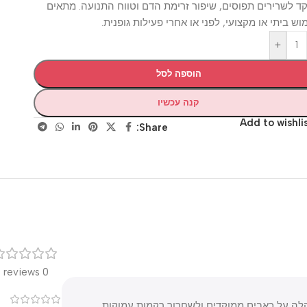
רירים תפוסים, שיפור זרימת הדם וטווח התנועה. מתאים
יתי או מקצועי, לפני או אחרי פעילות גופנית.
+
הוספה לסל
קנה עכשיו
Add to wis
Share:
רק
0 reviews
0
חד מבית TriggerPoint, המיועד להקלה על כאבים ממוקדים ולשחרור רקמות עמוקות.