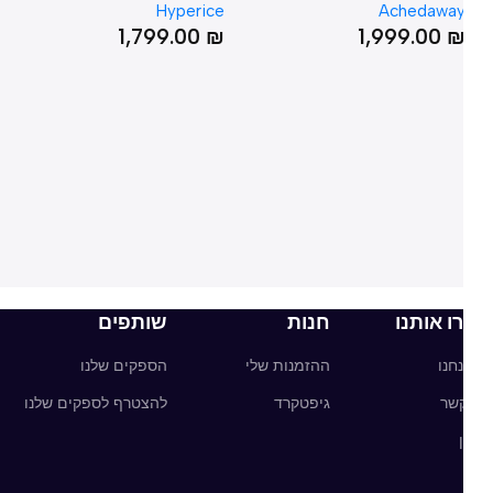
nt
Hyperice
Achedawa
וח ועיסוי עמוק (זוג)
₪
1,799.00
₪
1,999.00
ו אותנו
חנות
שותפים
חנו
ההזמנות שלי
הספקים שלנו
קשר
גיפטקרד
להצטרף לספקים שלנו