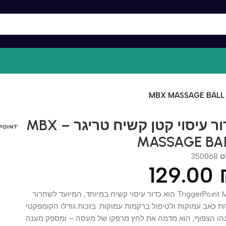
כדור עיסוי קטן קשיח טריגר – MBX
MASSAGE 
3500
129.0
TriggerPoint MBX הוא כדור עיסוי קשיח במיוחד, המיועד לשחרור
אב עמוקות ולטיפול ברקמות עמוקות. בזכות גודלו הקומפקטי
הצפוף, הוא מדמה את לחץ מרפקו של מעסה – ומספק מענה