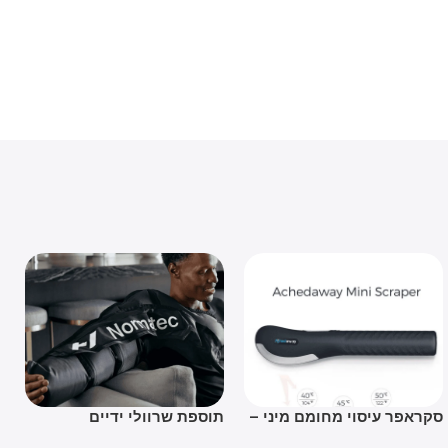
אפר עיסוי מחומם מיני –
תוספת שרוולי ידיים
pack
Hyperice Normatec 3 Arm
Achedaway Mini Scra