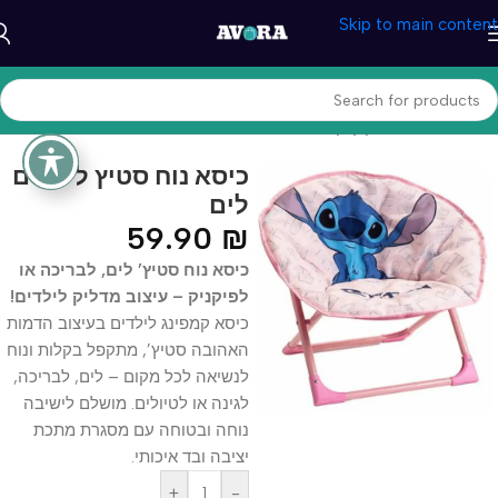
Skip to main content
עמוד הבית
/
מוצרי קיץ
/
קמפינג
כיסא נוח סטיץ לילדים
לים
59.90
₪
כיסא נוח סטיץ’ לים, לבריכה או
לפיקניק – עיצוב מדליק לילדים!
כיסא קמפינג לילדים בעיצוב הדמות
האהובה סטיץ’, מתקפל בקלות ונוח
לנשיאה לכל מקום – לים, לבריכה,
לגינה או לטיולים. מושלם לישיבה
נוחה ובטוחה עם מסגרת מתכת
יציבה ובד איכותי.
+
-