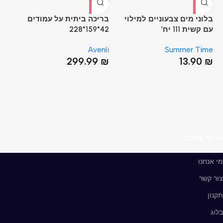
בלוני מים צבעוניים למילוי
בריכה ביתית על עמודים
עם קשית 111 יח’
42*159*228
מתנ
pt
Avenli
Summer Time
₪
299.99
₪
13.90
₪
הכירו אותנו
מי אנחנו
צור קשר
תקנון
בלוג