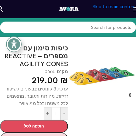
Skip to main content
עמוד הבית
/
ספורט וכושר
/
ציוד כושר וספורט
כיפות סימון עם
מספרים – REACTIVE
AGILITY CONES
מק"ט
10665
219.00
₪
ערכת 8 קונוסים צבעוניים לשיפור
זריזות, מהירות ותגובה, מתאימים
לכל משטח ובכל מזג אוויר
+
-
הוספה לסל