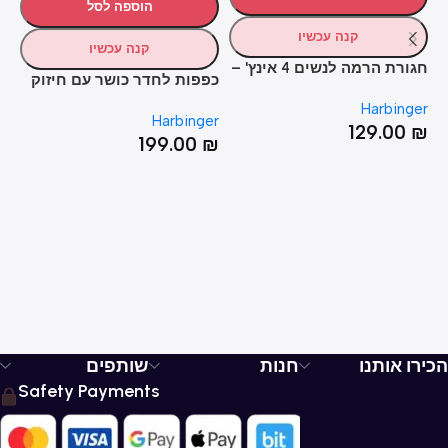
הוספה לסל
קנה עכשיו
קנה עכשיו
חגורת הרמה לנשים 4 אינץ' –
כפפות לחדר כושר עם חיזוק
כפ
HARBINGER 4" WOMEN'S
לפרק כף היד – PRO WRIST
RO GLOVES
Harbinger
NYLON BELT
er
Harbinger
WRAP 2.0 GLOVES
129.00
₪
₪
199.00
₪
הכירו אותנו
חנות
שותפים
Safety Payments