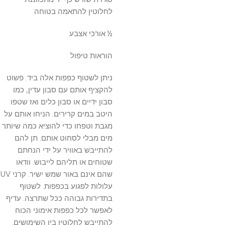
לחלוטין להתאמה בטוחה
½ אורכי אצבע
הוראות טיפול
ניתן לשטוף כפפות אלה ביד. פשוט
להקציף אותם עם סבון עדין, כמו
סבון ידיים או סבון כלים ואז שטפו
היטב במים קרירים. הניחו אותם על
מגבת וטפחו כדי להוציא כמה שיותר
מים מבלי לסחוט אותם. תן להם
להתייבש באוויר על ידי הנחתם
שטוחים או תליהם לייבוש. וודאו
שהם אינם באור שמש ישיר. קרני UV
עלולות לפגוע בכפפות. לשטוף
בתדירות גבוהה ככל שתרצה. עדיף
לאפשר לכל כפפות אימוני הכוח
להתייבש לחלוטין בין השימושים.