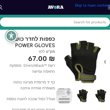
Skip to main content
עמוד הבית
/
ספורט וכושר
/
משקולות ואביזרים
כפפות לחדר כושר –
POWER GLOVES
מק"ט
ללא
67.00
₪
רשת ™StretchBack מספקת
התאמה גמישה
כף יד מרופדת מציעה נוחות
משופרת ואחיזה איתנה
אגודל כפול שכבה להגנה נוספת
סגירת שורש כף יד מתכווננת