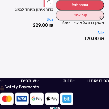
הוספה לסל
כדור אימון מיוחד למגע
רש
T
Golden Touch
קנה עכשיו
HOT
lz
Sklz
מאמן כדורגל אישי – Star
₪
229.00
₪
Kick
Sklz
120.00
₪
הכירו אותנו
חנות
שותפים
Safety Payments