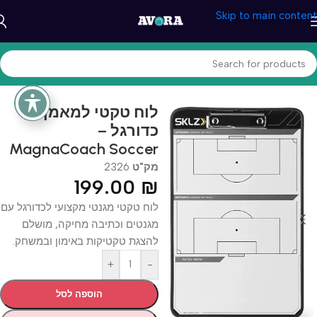
Skip to main content
עמוד הבית
/
ספורט וכושר
/
כדורגל
לוח טקטי למאמן
כדורגל –
MagnaCoach Soccer
מק"ט
2326
199.00
₪
לוח טקטי מגנטי מקצועי לכדורגל עם
מגנטים וכתיבה מחיקה, מושלם
להצגת טקטיקות באימון ובמשחק.
+
-
הוספה לסל