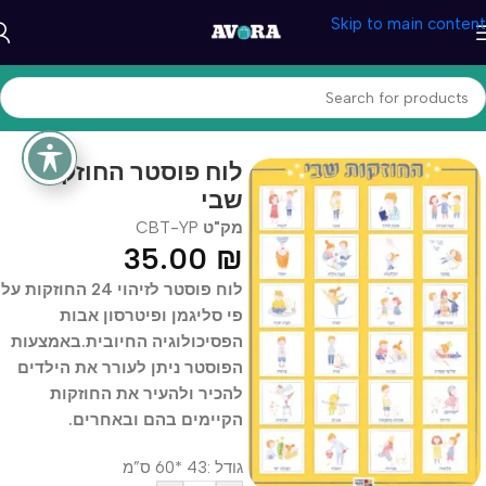
Skip to main content
עמוד הבית
/
טיפול והתפתחות
/
CBT מוצרי
לוח פוסטר החוזקות
שבי
מק"ט
CBT-YP
35.00
₪
לוח פוסטר לזיהוי 24 החוזקות על
פי סליגמן ופיטרסון אבות
הפסיכולוגיה החיובית.באמצעות
הפוסטר ניתן לעורר את הילדים
להכיר ולהעיר את החוזקות
הקיימים בהם ובאחרים.
גודל :43 *60 ס”מ