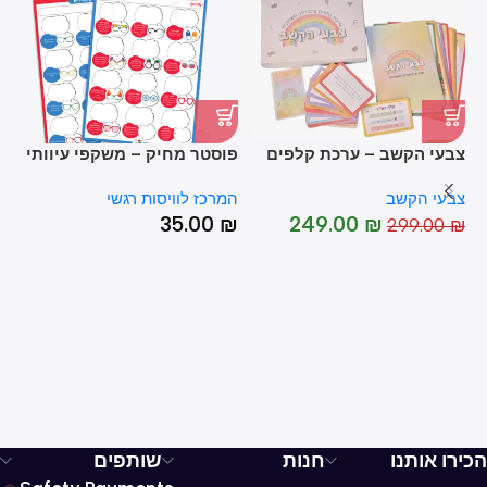
T
צבעי הקשב – ערכת קלפים
פוסטר מחיק – משקפי עיוותי
KIDS ?
-17%
טיפולית משחקית
חשיבה – לוח דו צדדי
HOT
צבעי הקשב
המרכז לוויסות רגשי
אי
₪
35.00
₪
249.00
₪
299.00
₪
הכירו אותנו
חנות
שותפים