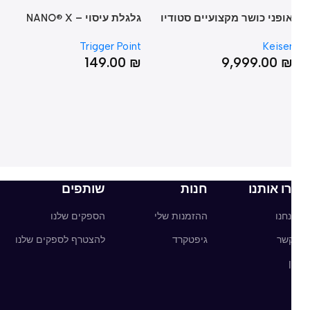
ופני כושר מקצועיים סטודיו
גלגלת עיסוי – NANO® X
AC
Foot Roller
– M3i STUDIO INDOOR 
lz
Trigger Point
Keise
₪
149.00
₪
9,999.00
ו אותנו
חנות
שותפים
חנו
ההזמנות שלי
הספקים שלנו
קשר
גיפטקרד
להצטרף לספקים שלנו