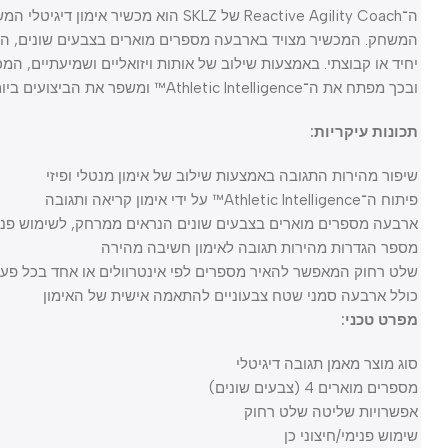
ה־Reactive Agility Coach של SKLZ הוא מכשיר אי
המשחק. המכשיר מצויד בארבעה מספרים מוארים בצבעים שונים, הנראי
יחיד או קבוצתי. באמצעות שילוב של אותות ויזואליים ושמיעתיים, המכשי
ובכך מפתח את ה־Athletic Intelligence™ ומשפר את הביצועים ביום המשחק.
תכונות עיקריות:
שיפור מהירות התגובה באמצעות שילוב של אימון מנטלי ופיזי
פיתוח ה־Athletic Intelligence™ על ידי אימון קריאה ותגובה
ארבעה מספרים מוארים בצבעים שונים הנראים ממרחק, לשימוש פנימי וחי
מספר הגדרות מהירות תגובה לאימון חשיבה מהירה
שלט רחוק המאפשר להאיר מספרים לפי אינטרוולים או אחד בכל פעם
כולל ארבעה סמני שטח צבעוניים להתאמה אישית של האימון
מפרט טכני:
סוג מוצר מאמן תגובה דיגיטלי
מספרים מוארים 4 (צבעים שונים)
אפשרויות שליטה שלט רחוק
שימוש פנימי/חיצוני כן