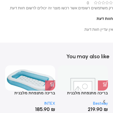
0
רק משתמשים רשומים אשר רכשו מוצר זה יכולים לרשום חוות דעת.
חוות דעת
אין עדיין חוות דעת.
You may also like
בריכה מתנפחת מלבנית
בריכה מתנפחת מלבנית
בר
מבית 54009 BESTWAY
מבית INTEX מידות
50*200
INTEX
Bestway
מידות 3.5X1.83X56
203X152X48
₪
185.90
₪
219.90
₪