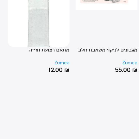
ונים לניקוי משאבת חלב
מתאם רצועת חזייה
רפיד
omee
Zomee
Zo
00
₪
12.00
₪
55.0