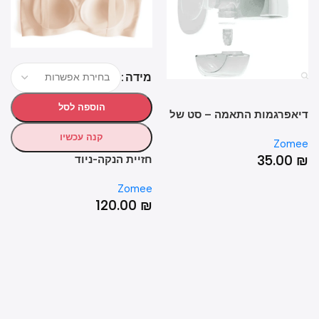
מידה
הוספה לסל
אפרגמות התאמה – סט של
מגב
(40 יחידות)
קנה עכשיו
mee
Zom
0
₪
35.00
חזיית הנקה-ניוד
Zomee
120.00
₪