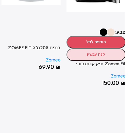
בע
הוספה לסל
בנפח 205מ"ל ZOMEE FIT
די
מיכל
2
קנה עכשיו
ee
Zomee
Zomee Fi תיק קרוסבודי
₪
69.90
₪
Zome
150.00