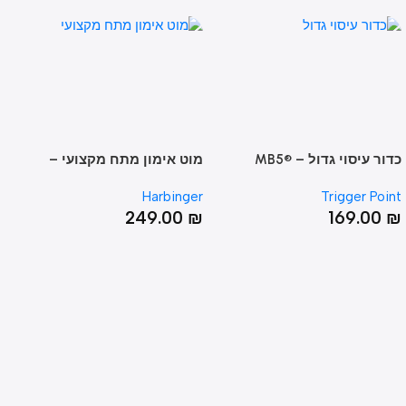
כדור עיסוי גדול – MB5®
מוט אימון מתח מקצועי –
LITE
HARBINGER MULTI-GYM
Massage B
Sklz
Harbinger
Trigger P
PRO
00
₪
249.00
₪
169.0