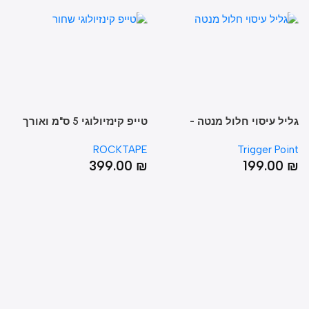
יל עיסוי חלול מנטה -
טייפ קינזיולוגי 5 ס"מ ואורך
GRID® Foam Roller MI
32 מטר – RT BULK REG
all
oint
ROCKTAPE
Trigger Poi
LOGOBLACK
0
₪
399.00
₪
199.00