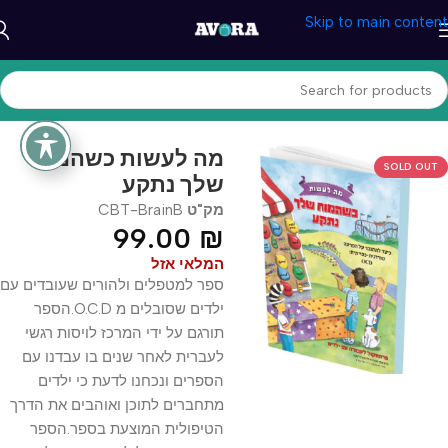
Skip to main content
עמוד הבית
/
טיפול והתפתחות
/
CBT מוצרי
מה לעשות כשהמח
SOLD OUT
שלך נתקע
מק"ט
CBT-BrainB
99.00
₪
המלאי אזל
ספר למטפלים ולהורים שעובדים עם
ילדים שסובלים מ O.C.D.הספר
תורגם על ידי המרכז לויסות רגשי
לעברית לאחר שנים בו עבדנו עם
הספרים ונכחנו לדעת כי ילדים
מתחברים לתוכן ואוהבים את הדרך
הטיפולית המוצעת בספר.הספר