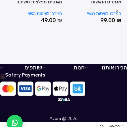
מגנטים הרגשות
מגנטים מפלצות חשיבה
צב
לזיהוי עיוותי חשיבה
טי
המרכז לוויסות רגשי
המרכז לוויסות רגשי
צב
%
49.00
₪
99.00
₪
₪
T
הכירו אותנו
חנות
שותפים
Safety Payments
Avora @ 2026