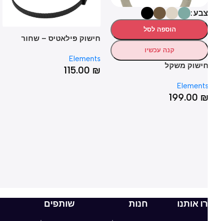
בע
הוספה לסל
חישוק פילאטיס – שחור
65 ס"מ עם הדפס ל
קנה עכשיו
T
lz
Elements
ישוק משקל
₪
115.00
₪
Element
199.00
ו אותנו
חנות
שותפים