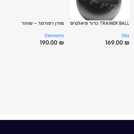
צבע
TRAINER BALL כדור פיאלטיס
מזרן רפורמר – שחור
תרגילים
SOLD OU
Elements
Sk
משק
190.00
₪
169.00
nts
0
₪