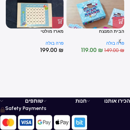
הבית המנצח
מארז מולטי
סו
פרה בולה
פרה בולה
פר
199.00
₪
119.00
₪
₪
149.00
₪
%
-20%
הכירו אותנו
חנות
שותפים
Safety Payments