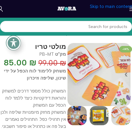
Skip to main content
עמוד הבית
/
טיפול והתפתחות
/
משחקי לימוד
מולטי טריו
-14%
מק"ט
PB-MT
85.00
₪
99.00
₪
משחק ללימוד לוח הכפל על ידי
שינון, שליפה וזיכרון
המשחק כולל מספר דרכים למשחק
והוראות דידקטיות כיצד ללמד לוח
הכפל עם המשחק.
המשחק מחזק מיומנויות שליפה ולכן
אין תרגילי כפל. התרגילים נאמרים
בעל פה או כתרגיל או סיפור חשבוני.