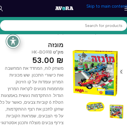
Skip to main content
עמוד הבית
/
משחקים וצעצעים
/
משחקי קופסא
מונזה
מק"ט
HK-BG918
53.00
₪
משחק לוח, המחדד את המחשבה
ואת כישורי התכנון. שש מכוניות
המרוץ עומדות על קו הזינוק
ומחממות מנועים לקראת המרוץ
הגדול. ההתקדמות נעשית באמצעות
הטלת 6 קוביות צבעים, כאשר על כל
שחקן לתכנן את רצף ההתקדמות,
על פי הצבעים, שמראות הקוביות.
צירוף צבעים מוצלח ותכנון אסטרטגי