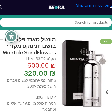
Skip to main content
עמוד הבית
/
קוסמטיקה וטיפוח
/
בשמים
מונטל סאנד פלאוורס –
-36%
בושם יוניסקס מקורי I
Montale SandFlowers
מק"ט
LNM-53219
500.00
₪
320.00
₪
ניחוח עצי ארומטי לנשים וגברים
הושק בשנת 2009
100ml E.D.P.
הניחוח כולל מי ים,ערער, אלגום
וטחב אלון