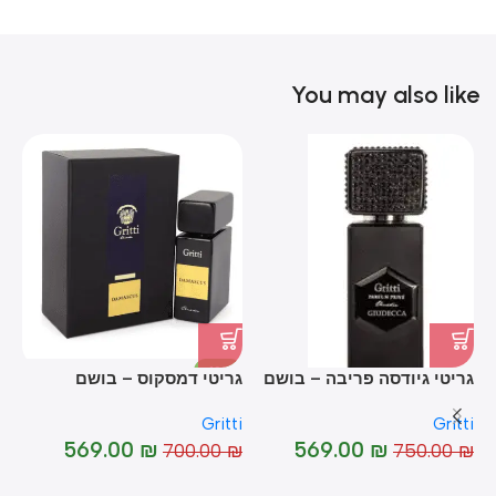
You may also like
-19%
גריטי גיודסה פריבה – בושם
גריטי דמסקוס – בושם
גר
יוניסקס מקורי I Gritti
לאישה מקורי I Gritti
ti
Gritti
Gritti
ly
Damascus
Giudecca Prive
-24%
569.00
₪
569.00
₪
₪
700.00
₪
750.00
₪