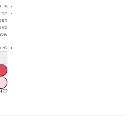
אין להשת
תמיד יש 
הפכו כל
סאמר טי
שלכם!
לא ניתן 
-
hlist