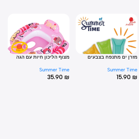
ן ים מתנפח בצבעים
מצוף הליכון חיות עם הגה
ים לקיץ 183*69
ומשענת גב
Time – לבטחון והנאה במים!
Time
Summer Time
Summer T
50
₪
35.90
₪
15.9