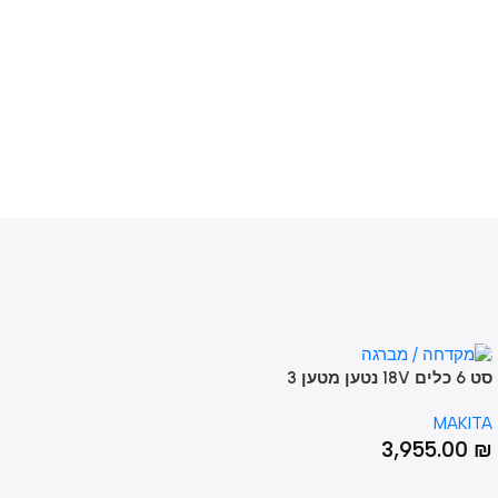
סט 6 כלים 18V נטען מטען 3
סוללות 5A ומטען MAKITA
MAK
DLX מקיטה
3,955.0