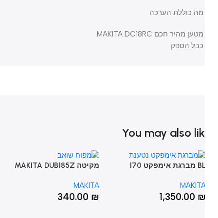
מה כוללת הערכה
מטען מהיר חכם MAKITA DC18RC.
כבל הספק.
You may also li
BL מברגת אימפקט 170
מקיטה MAKITA DUB185Z
ניוטון-מטר מנוע הכולל 2
נטען 3.2 מ"ק/דקה V18 גוף
 5A
TA
MAKITA
MAKIT
סוללות 5.0 אמפר ומטען
מפוח שואב
₪
340.00
₪
1,350.00
היר Vמתח 18