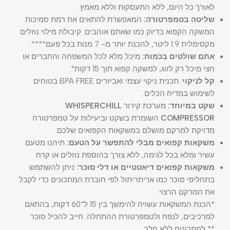
לאורך כל היום, ללא התעסקות וללא מאמץ.
שליטה בטמפרטורה:
המאפשרת להתאים את רמת סמיכות
המשקה הקפוא בדיוק כמו שאתם אוהבים. קיבולת מילוי נוזלים
מקסימלית 1.9 ליטר, להכנת יותר מ- 7 מנות בכל פעם****.
אתם שולטים בכמות:
מיכל מלא לכל המשפחה והחברים או
חצי מיכל רק לזוג, למשקה קפוא תוך 15 דקות*.
קל לניקוי
: תכנית ניקוי עצמי ואביזרים BPA FREE בטוחים
לשימוש במדיח הכלים.
שקט במיוחד:
מערכת קירור
WHISPERCHILL
COMPRESSOR
השומרת בשקט וביעילות על טמפרטורה
מדויקת למרקם מושלם במשקאות הקפואים שלכם.
משקאות קפואים מבלי להתפשר על הטעם:
תיהנו מטעם
עשיר ומלא בכל לגימה, ללא צורך בהוספת נוזלים או קרח
משקאות קפואים דיאטטיים או דלי סוכר
:
ניתן להשתמש
בתחליפי סוכר כמו אריתריתול לפי חוברת המתכונים כדי לקבל
את המרקם הרצוי.
*הכנת המשקאות עשויה להימשך בין 15 ל־60 דקות, בהתאם
למרכיבים, לנפח ולטמפרטורת ההתחלה. חייב להכיל סוכר.
** למתכונים ללא חלב.