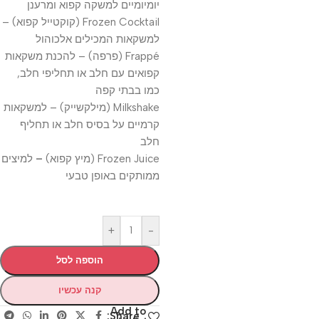
יומיומיים למשקה קפוא ומרענן
Frozen Cocktail (קוקטייל קפוא) –
למשקאות המכילים אלכוהול
Frappé (פרפה) – להכנת משקאות
קפואים עם חלב או תחליפי חלב,
כמו בבתי קפה
Milkshake (מילקשייק) – למשקאות
קרמיים על בסיס חלב או תחליף
חלב
Frozen Juice (מיץ קפוא)
–
למיצים
ממותקים באופן טבעי
+
-
הוספה לסל
קנה עכשיו
Add to
Share: