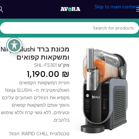
Skip to main content
עמוד הבית
/
בית ומטבח
/
מוצרי חשמל
Ninja Slushi מכונת ברד
ומשקאות קפואים
מק"ט
SHL-FS301
1,190.00
₪
חוויית המשקאות הקפואים
האולטימטיבית. ה- Ninja SLUSHi
מקפיא את הנוזלים האהובים עליכם
והופך אותם למשקאות קפואים
וטעימים, ללא גושי קרח וללא שימוש
בלהבים
.
טכנולוגיית RAPID CHILL
:
הנוזל