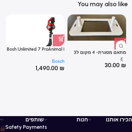
You may also like
Hz
Bosh Unlimited 7 ProAnimal I
מתאם מסגרת- 4 מקום ל3
שואב אבק נטען אדום
מקום
LG
Bosch
חכ
30.00
₪
₪
1,490.00
₪
הכירו אותנו
חנות
שותפים
Safety Payments