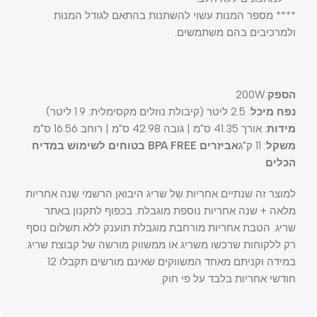
**** מספר המנות עשוי להשתנות בהתאם לגודל המנות
ולמרכיבים בהם משתמשים.
הספק
:200W
נפח מיכל
: 2.5 ליטר (קיבולת נוזלים מקסימלית: 1.9 ליטר)
מידות
: אורך 41.35 ס"מ | גובה 42.98 ס"מ | רוחב 16.56 ס"מ
משקל
: 11 ק"ג
אביזרים BPA FREE בטוחים לשימוש במדיח
הכלים
למוצר זה שנתיים אחריות של שריג היבואן הרשמי שנה אחריות
מלאה + שנה אחריות נוספת מוגבלת. בכפוף לתקנון באתר
שריג. הטבת אחריות מורחבת מוגבלת תוענק ללא תשלום נוסף
רק ללקוחות שרכשו משריג או ממשווק מורשה של קבוצת שריג.
במידה וקניתם מאחד המשווקים שאינם מורשים תקבלו 12
חודשי אחריות בלבד על פי חוק