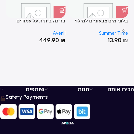
בלוני מים צבעוניים למילוי
בריכה ביתית על עמודים
בר
עם קשית 111 יח’
42*179*258
00*300
li
Avenli
Summer Time
₪
449.90
₪
13.90
₪
הכירו אותנו
חנות
שותפים
Safety Payments