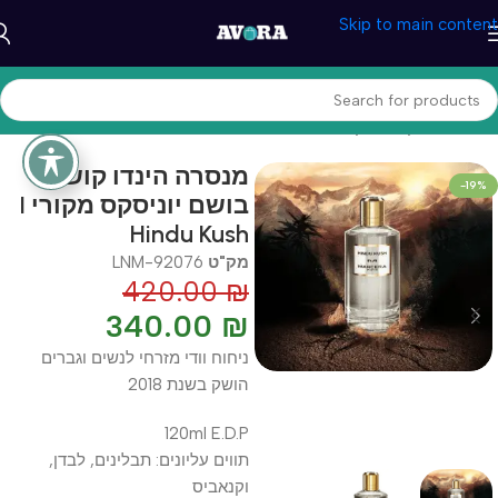
Skip to main content
עמוד הבית
/
קוסמטיקה וטיפוח
/
בשמים
מנסרה הינדו קוש –
-19%
בושם יוניסקס מקורי I
Hindu Kush
מק"ט
LNM-92076
420.00
₪
340.00
₪
ניחוח וודי מזרחי לנשים וגברים
הושק בשנת 2018
120ml E.D.P
תווים עליונים: תבלינים, לבדן,
וקנאביס