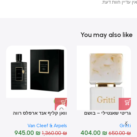
אין עדיין חוות דעת.
You may also like
-31%
גריטי שאנטילי – בושם
וואן קליף אנד ארפלס רווה
מו
לאישה מקורי I Gritti
דה אנסנס I Van Cleff &
le
Van Cleef & Arpels
Gritti
rs
Arpels Reve – D'Encens
Chantilly
945.00
₪
404.00
₪
₪
1,360.00
₪
650.00
₪
%