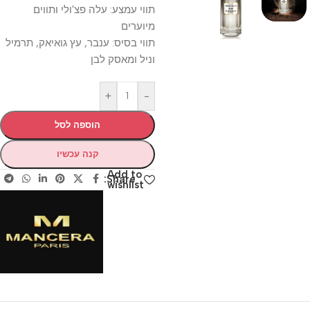
תווי עמצע: עלה פצ'ולי ותווים
מיוערים
תווי בסיס: ענבר, עץ גואיאק, תרמיל
וניל ומאסק לבן
+
-
הוספה לסל
קנה עכשיו
Add to
Share:
wishlist