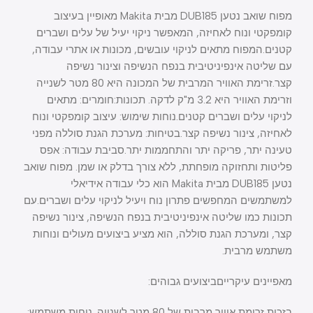
מפוח שואב נטען DUB185 מבית Makita מאופיין בעיצוב
קומפקטי ונוח לאחיזה, המאפשר ניקוי יעיל של עלים ושברים
קטנים.המפוח מתאים לניקוי עובשים, מכונות או אתרי עבודה,
עם שליטה אינפיניטיבית בנפח הנשיפה וצינור נשיפה
קצר.זרימת האוויר המרבית של המכונה היא 80 מטר לשנייה
וזרימת האוויר היא 3.2 מ"ק לדקה. תכונות:חומרים: מתאים
לניקוי עלים ושברים קטנים.נוחות שימוש: עיצוב קומפקטי ונוח
לאחיזה, צינור נשיפה קצר.בטיחות: מערכת הגנת סוללה מפני
טעינה יתר, פריקה יתר והתחממות יתר.סביבת עבודה: אפס
פליטות ותחזוקה מופחתת, ללא צורך בדלק או שמן. מפוח שואב
נטען DUB185 מבית Makita הוא כלי עבודה אידיאלי
למשתמשים המחפשים פתרון נוח ויעיל לניקוי עלים ושברים.עם
תכונות כמו שליטה אינפיניטיבית בנפח הנשיפה, צינור נשיפה
קצר, ומערכת הגנת סוללה, הוא מציע ביצועים מעולים ונוחות
משתמש מרבית.
מאפיינים עיקרייםביצועים גבוהים:
בזכות זרימת אוויר מרבית של 80 מטר לשנייה. נוחות משתמש: