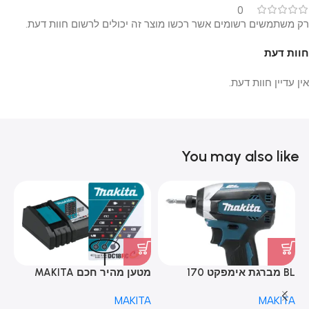
0
רק משתמשים רשומים אשר רכשו מוצר זה יכולים לרשום חוות דעת.
חוות דעת
אין עדיין חוות דעת.
You may also like
BL מברגת אימפקט 170
מטען מהיר חכם MAKITA
ניוטון-מטר מנוע הכולל 2
DC18RC 18V מקיטה
5A
TA
MAKITA
MAKITA
סוללות 5.0 אמפר ומטען