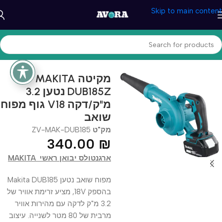
Skip to main content
עמוד הבית
/
כלי עבודה וצבע
/
כלי עבודה
מקיטה MAKITA
DUB185Z נטען 3.2
מ"ק/דקה V18 גוף מפוח
שואב
מק"ט
ZV-MAK-DUB185
340.00
₪
ארגנטולס יבואן ראשי MAKITA
מפוח שואב נטען Makita DUB185
בהספק 18V, מציע זרימת אוויר של
3.2 מ"ק לדקה עם מהירות אוויר
מרבית של 80 מטר לשנייה. עיצוב