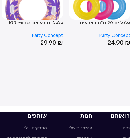
גלגל ים 90 ס”מ בצבעים
גלגל ים בעיצוב טרופי 100
והרים
ס”מ כולל ידיות
חי
me
Party Concept
Party Concep
₪
29.90
₪
24.90
ו אותנו
חנות
שותפים
חנו
ההזמנות שלי
הספקים שלנו