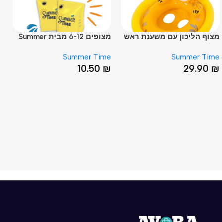
ף הליכון עם משענת ראש
מצופים 6-12 מבית Summer
סירת 
נוקות – דגם ראש חיות
Time – לבטחון והנאה במים!
עולם
Time
Summer Time
Summer T
90
₪
10.50
₪
29.9