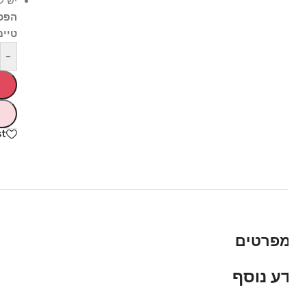
יש לנפח 
הפכו את
טיים – כ
-
hlist
פרטים
ע נוסף