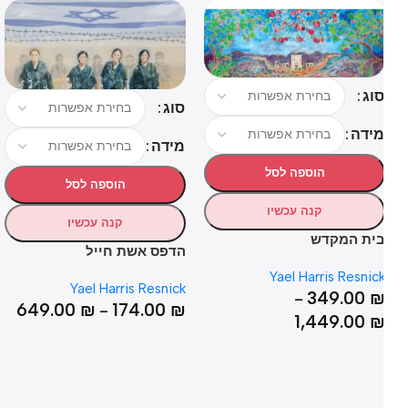
וג
סוג
סו
ידה
מידה
מי
הוספה לסל
הוספה לסל
קנה עכשיו
קנה עכשיו
ית המקדש
הדפס אשת חייל
הד
Yael Harris Resnic
ck
Yael Harris Resnick
349.00
–
₪
649.00
₪
174.00
₪
–
1,449.00