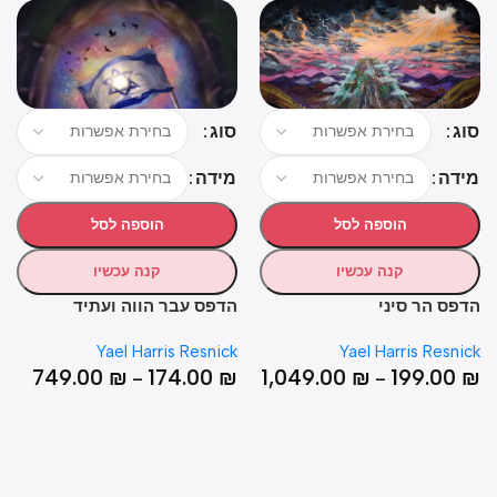
סוג
ג
סוג
מיד
דה
מידה
הוספה לסל
הוספה לסל
קנה עכשיו
קנה עכשיו
הדפ
פס הר סיני
הדפס עבר הווה ועתיד
nick
Yael Harris Resnick
Yael Harris Resni
0
₪
749.00
₪
174.00
₪
1,049.00
₪
199.00
–
–
0
₪