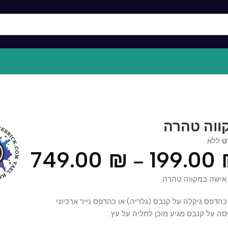
ה טהרה
א
749.00
₪
199.0
–
ה במקווה טהרה.
ס גִיקְלֵה על קנבס (גלריה) או כהדפס נייר ארכיוני
 קנבס מגיע מוכן לתליה על עץ.