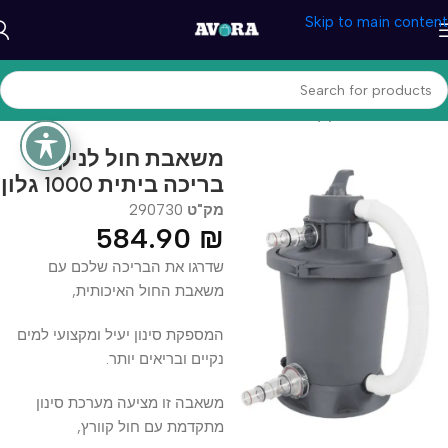
Skip to main content
עמוד הבית
/
מוצרי קיץ
/
בריכות ואביזרים
משאבת חול לניקוי
בריכה ביתית 1000 גלון
מק"ט
290730
584.90
₪
שדרגו את הבריכה שלכם עם
משאבת החול האיכותית,
המספקת סינון יעיל ומקצועי למים
נקיים ובריאים יותר.
משאבה זו מציעה מערכת סינון
מתקדמת עם חול קוורץ,