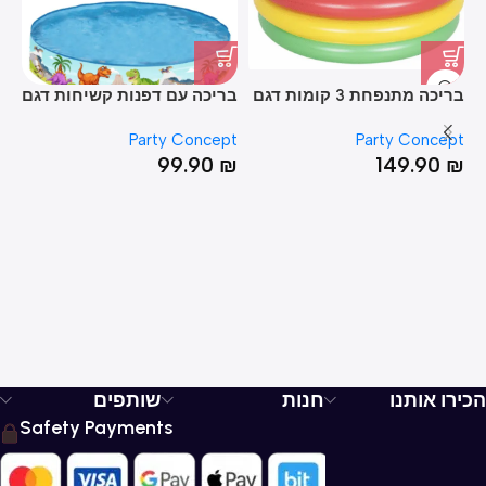
בריכה מתנפחת 3 קומות דגם
בריכה עם דפנות קשיחות דגם
בר
גלידה עם תחתית מתנפחת
דינוזאור 40*180
123*143*143
pt
Party Concept
Party Concept
46*168
₪
99.90
₪
149.90
₪
הכירו אותנו
חנות
שותפים
Safety Payments