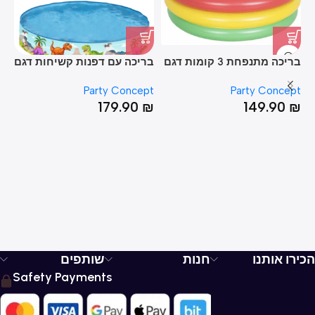
בריכה מתנפחת 3 קומות דגם
בריכה עם דפנות קשיחות דגם
טב
גלידה עם תחתית מתנפחת
דינוזאור 46*240
pt
Party Concept
Party Concept
46*168
₪
179.90
₪
149.90
₪
הכירו אותנו
חנות
שותפים
Safety Payments