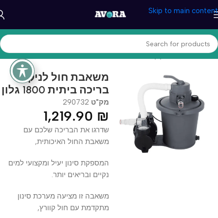
Skip to main content
עמוד הבית
/
מוצרי קיץ
/
בריכות ואביזרים
משאבת חול לניקוי
בריכה ביתית 1800 גלון
מק"ט
290732
1,219.90
₪
שדרגו את הבריכה שלכם עם
משאבת החול האיכותית,
המספקת סינון יעיל ומקצועי למים
נקיים ובריאים יותר.
משאבה זו מציעה מערכת סינון
מתקדמת עם חול קוורץ,