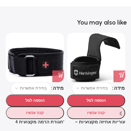
You may also like
צ
מידה
מידה
מ
הוספה לסל
הוספה לסל
קנה עכשיו
קנה עכשיו
עוריות אחיזה מקצועיות –
'חגורת הרמה מקצועית 4
Harbinger Pro Lifting Grips
אינץ – HARBINGER MEN’S 4"