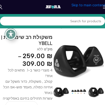
Skip to main content
עמוד הבית
/
ספורט וכושר
/
משקולות ואביזרים
משקולת רב שימושית |
YBELL
מק"ט
ללא
259.00
₪
–
309.00
₪
4 מוצרי כושר ב-1. מתאים לכל
אחד!
קטלב , משקולת, כדור משקל עם
אחיזה כפולה, מעמד פוש-אפ הכל
באחד.
עשרות תרגילים בחינם באפליקציה