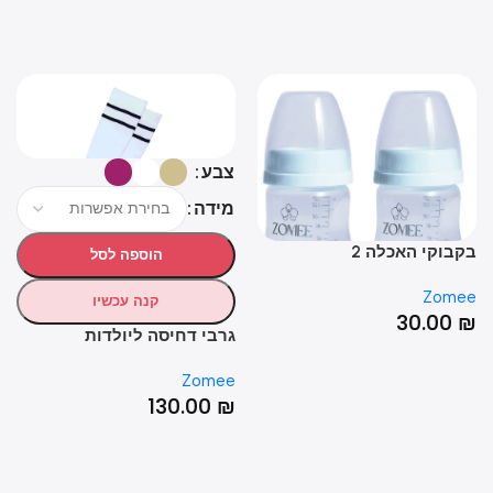
צבע
מידה
בוקי האכלה 2
דיא
הוספה לסל
2
mee
Zom
קנה עכשיו
0
₪
30.00
גרבי דחיסה ליולדות
Zomee
130.00
₪