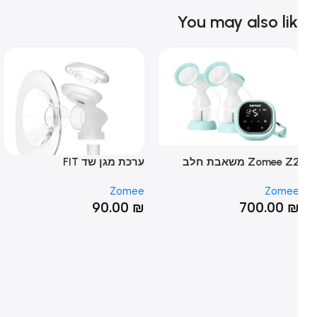
You may also li
Zomee Z2 משאבת חלב
ערכת מגן שד FIT
בק
שמלית כפולה
ee
Zomee
Zome
₪
90.00
₪
700.00