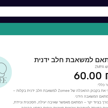
 למשאבת חלב ידנית
ZM
60.0
י:
הפכי את בקבוק ההאכלה של Zomee למשאבת חלב ידנית בקלות –
 המשאבה הידני.
 בציוד יקר – המתאם מאפשר שאיבה יעילה, חסכונית וניידת,
במיוחד לאימהות שרוצות פשטות ונוחות במסע ההנקה