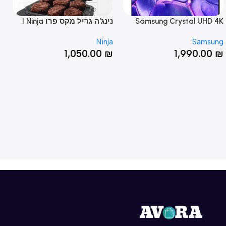
Samsung Crystal UHD
נינג'ה גריל מקס פרו I Ninja
U8000F 'טלוויזיה חכמה 65
Grill MAX PRO
osch
Ninja
Sams
סל"ד
00
₪
1,050.00
₪
1,990.0