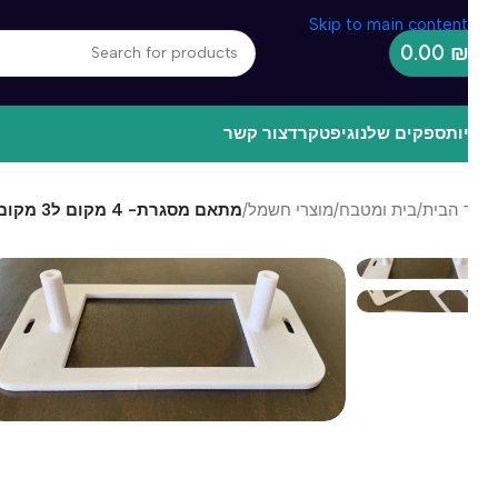
Skip to main content
0.00
ות
ספקים שלנו
גיפטקרד
צור קשר
 הבית
/
בית ומטבח
/
מוצרי חשמל
/
מתאם מסגרת- 4 מקום ל3 מקום
מ
מ
₪
מ
ה
צ