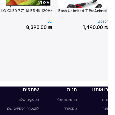
LG OLED 77" AI B5 4K 120Hz
Bosh Unlimited 7 ProAnimal 
ואב אבק נטען אדום
OLED77B56LA טלוויזיה
ומ
ja
LG
Bosc
חכמה
₪
8,390.00
₪
1,490.00
ו אותנו
חנות
שותפים
חנו
ההזמנות שלי
הספקים שלנו
קשר
גיפטקרד
להצטרף לספקים שלנו