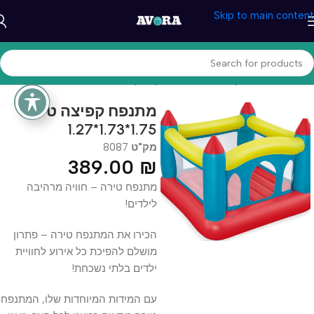
Skip to main content
עמוד הבית
/
משחקים וצעצעים
/
משחקי חוץ
מתנפח קפיצה טירה
1.75*1.73*1.27
מק"ט
8087
389.00
₪
מתנפח טירה – חוויה מרהיבה
לילדים!
הכירו את המתנפח טירה – פתרון
מושלם להפיכת כל אירוע לחוויית
ילדים בלתי נשכחת!
עם המידות המיוחדות שלו, המתנפח