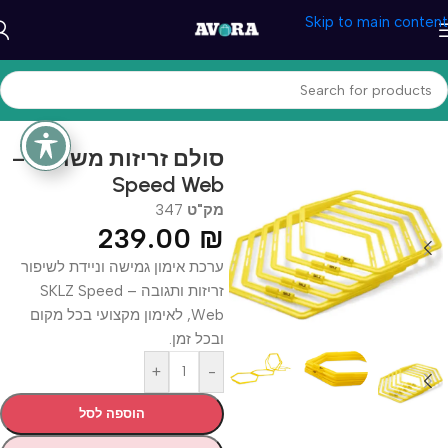
Skip to main content
עמוד הבית
/
ספורט וכושר
/
ציוד כושר וספורט
סולם זריזות משושה –
Speed Web
מק"ט
347
239.00
₪
ערכת אימון גמישה וניידת לשיפור
זריזות ותגובה – SKLZ Speed
Web, לאימון מקצועי בכל מקום
ובכל זמן.
+
-
הוספה לסל