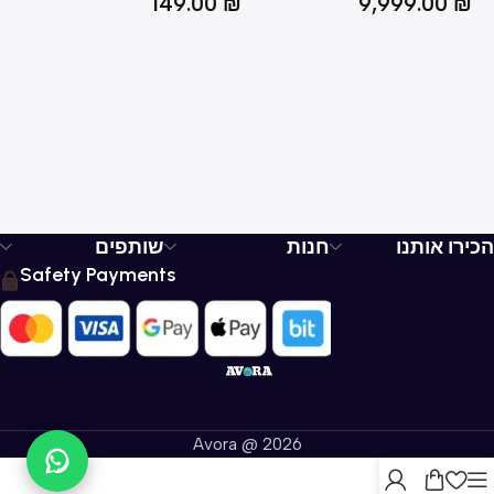
₪
149.00
₪
9,999.00
₪
הכירו אותנו
חנות
שותפים
Safety Payments
Avora @ 2026