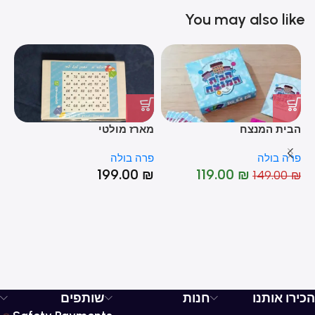
You may also like
הבית המנצח
מארז מולטי
מו
פרה בולה
פרה בולה
פר
199.00
₪
119.00
₪
₪
149.00
₪
%
-20%
הכירו אותנו
חנות
שותפים