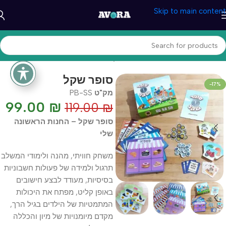
Skip to main content
עמוד הבית
/
טיפול והתפתחות
/
משחקי לימוד
סופר שקל
-17%
מק"ט
PB-SS
99.00
₪
119.00
₪
סופר שקל – החנות הראשונה
שלי
משחק חוויתי, מהנה ולימודי המשלב
תרגול ולמידה של פעולות חשבוניות
בסיסיות, מעודד לבצע חישובים
באופן קליט, מפתח את היכולות
המתמטיות של הילדים בגיל הרך,
מקדם מיומנויות של מיון והכללה