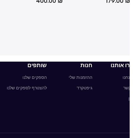
₪
400.00
₪
179.00
ו אותנו
חנות
שותפים
חנו
ההזמנות שלי
הספקים שלנו
קשר
גיפטקרד
להצטרף לספקים שלנו