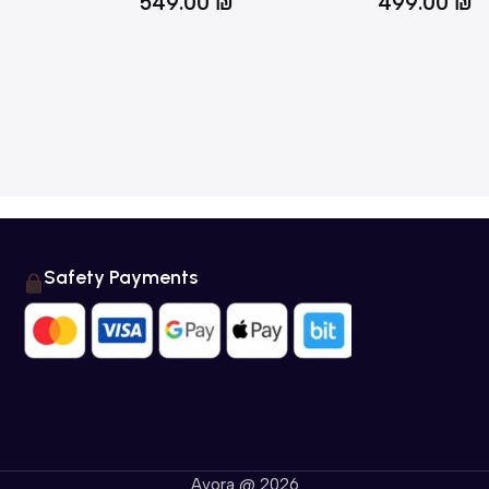
549.00
₪
499.00
Safety Payments
Avora @ 2026