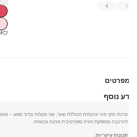
hlist
פרטים
רי בית
כלי עבודה וצבע
ע נוסף
 ומרפסת
כלי עבודה
י חשמל
ספריי צבע
ערכת הוקי מיני איכותית הכוללת שער, שני מקלות וכדור ספוג – מושלמ
להרכבה ומספקת חוויה ספורטיבית מהנה ובטוחה.
ן ותחזוקה
 ואבזור הבית
תכונות עיקריות: