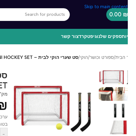
Skip to main content
0.00
ות
ספקים שלנו
גיפטקרד
צור קשר
 הבית
/
ספורט וכושר
/
הוקי
/
סט שערי הוקי לבית – PRO MINI HOCKEY SET
 SET
מק"ט
33
0
₪
ערכת הוק
בטוח ומק
-