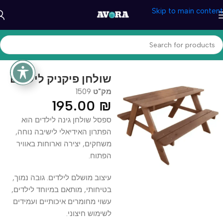
Skip to main content
עמוד הבית
/
בית ומטבח
/
אביזרי בית
/
גינה ומרפסת
שולחן פיקניק לילדים
מק"ט
1509
195.00
₪
ספסל שולחן גינה לילדים הוא
הפתרון האידיאלי לישיבה נוחה,
משחקים, יצירה וארוחות באוויר
הפתוח.
עיצוב מושלם לילדים. גובה נמוך,
בטיחותי, מותאם במיוחד לילדים,
עשוי מחומרים איכותיים ועמידים
לשימוש חיצוני.