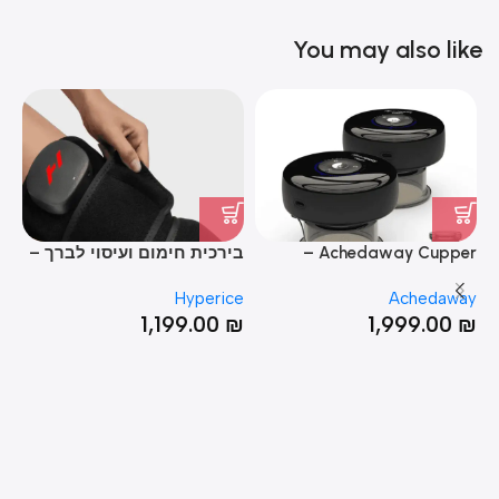
You may also like
Achedaway Cupper –
בירכית חימום ועיסוי לברך –
חג
מערכת חכמה לטיפול בכוסות
Venom 2 Leg
ck
ce
Hyperice
Achedaway
רוח ועיסוי עמוק (זוג)
₪
1,199.00
₪
1,999.00
₪