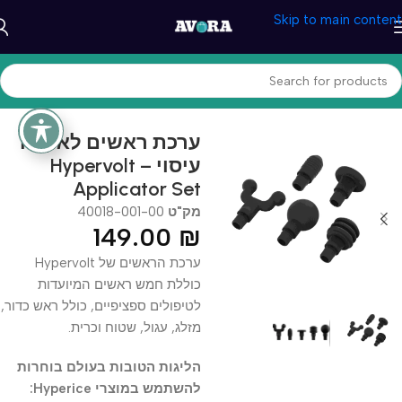
Skip to main content
עמוד הבית
/
בריאות ונוחות
/
מכשירי עיסוי
ערכת ראשים לאקדח
עיסוי – Hypervolt
Applicator Set
מק"ט
40018-001-00
149.00
₪
ערכת הראשים של Hypervolt
כוללת חמש ראשים המיועדות
לטיפולים ספציפיים, כולל ראש כדור,
מזלג, עגול, שטוח וכרית.
הליגות הטובות בעולם בוחרות
להשתמש במוצרי Hyperice: