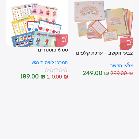
-17%
סט 6 פוסטרים
צבעי הקשב – ערכת קלפים
לו
HOT
טיפולית משחקית
המרכז לוויסות רגשי
צבעי הקשב
המ
₪
249.00
₪
299.00
₪
189.00
₪
210.00
₪
-10%
HOT