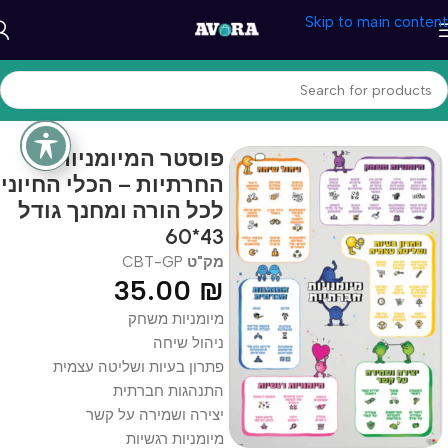
Skip to main content
עמוד הבית
/
טיפול והתפתחות
/
CBT מוצרי
פוסטר המיומניות
החרתיות – הכלי החיוני
לכל הורה ומחנך גודל
43*60
מק"ט
CBT-GP
35.00
₪
מיומניות משחק
ניהול שיחה
פתרון בעיות ושליטה עצמית
התנהגות חברתית
יצירה ושמירה על קשר
מיומניות רגשיות