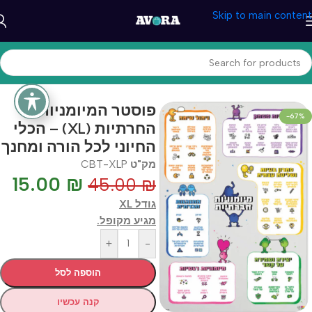
Skip to main content
עמוד הבית
/
טיפול והתפתחות
/
CBT מוצרי
פוסטר המיומניות
-67%
החרתיות (XL) – הכלי
החיוני לכל הורה ומחנך
מק"ט
CBT-XLP
15.00
₪
45.00
₪
גודל XL
מגיע מקופל.
+
-
הוספה לסל
קנה עכשיו