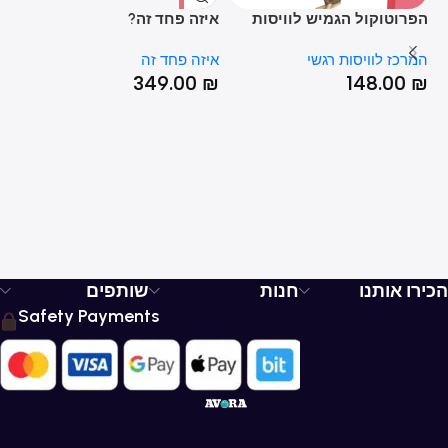
T
הפרוטוקול הגמיש לוויסות
איזה פחד זה?
KIDS ?
רגשי – ד"ר יעל שרון ושלי
המרכז לוויסות רגשי
איזה פחד זה
אי
זאנטקרן
₪
349.00
₪
148.00
₪
הכירו אותנו
חנות
שותפים
Safety Payments