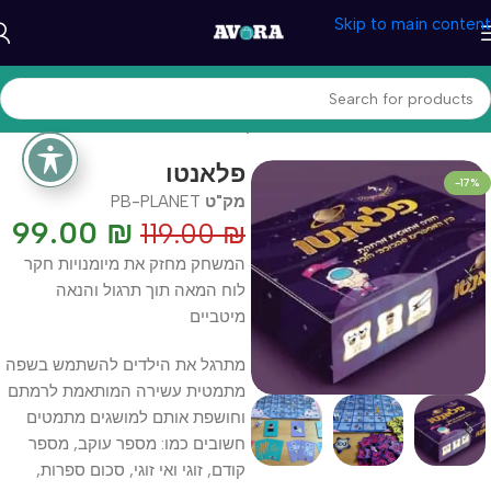
Skip to main content
עמוד הבית
/
טיפול והתפתחות
/
משחקי לימוד
פלאנטו
-17%
מק"ט
PB-PLANET
99.00
₪
119.00
₪
המשחק מחזק את מיומנויות חקר
לוח המאה תוך תרגול והנאה
מיטביים
מתרגל את הילדים להשתמש בשפה
מתמטית עשירה המותאמת לרמתם
וחושפת אותם למושגים מתמטים
חשובים כמו: מספר עוקב, מספר
קודם, זוגי ואי זוגי, סכום ספרות,