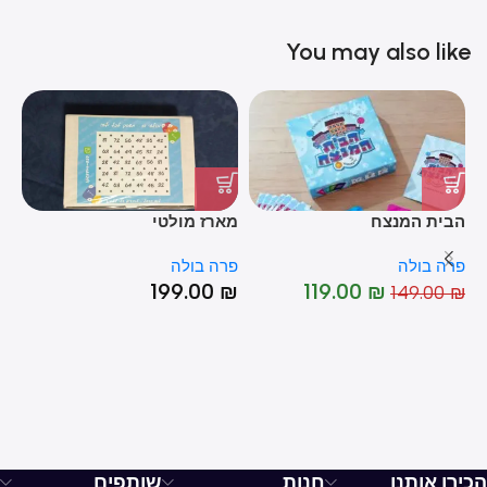
You may also like
הבית המנצח
מארז מולטי
סו
פרה בולה
פרה בולה
פר
199.00
₪
119.00
₪
₪
149.00
₪
%
-20%
הכירו אותנו
חנות
שותפים