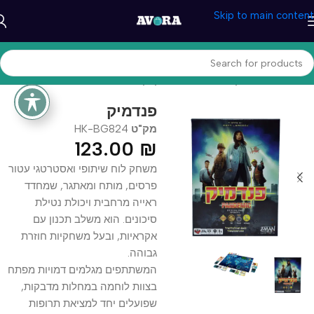
Skip to main content
עמוד הבית
/
משחקים וצעצעים
/
משחקי קופסא
פנדמיק
מק"ט
HK-BG824
123.00
₪
משחק לוח שיתופי ואסטרטגי עטור
פרסים, מותח ומאתגר, שמחדד
ראייה מרחבית ויכולת נטילת
סיכונים. הוא משלב תכנון עם
אקראיות, ובעל משחקיות חוזרת
גבוהה.
המשתתפים מגלמים דמויות מפתח
בצוות לוחמה במחלות מדבקות,
שפועלים יחד למציאת תרופות